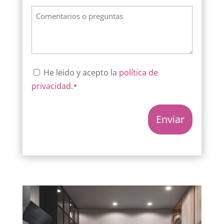
Comentarios
o
preguntas
Consentimiento
He leido y acepto la
política de
privacidad
.
*
*