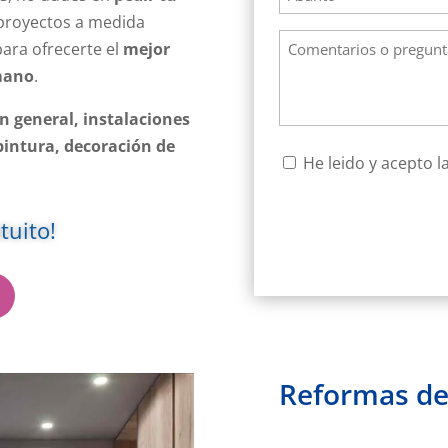
proyectos a medida
Comentarios
para ofrecerte el
mejor
o
mano
.
preguntas
en general, instalaciones
 pintura, decoración de
Consentimiento
He leido y acepto l
*
tuito!
Reformas d