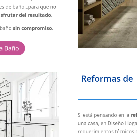
les de baño…para que no
isfrutar del resultado
.
 baño
sin compromiso
.
a Baño
Reformas de
Si está pensando en la
ref
una casa, en Diseño Hogar
requerimientos técnicos o