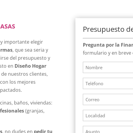
icinas
Presupuesto de
 importante elegir
Pregunta por la Fina
ormas
, que sea seria y
formulario y en breve
lirse del presupuesto y
Nombre
esto en
Diseño Hogar
 de nuestros clientes,
*
Telefono
 con los mejores
 pactados.
*
Correo
cinas, baños, viviendas:
*
fesionales
(granjas,
Localidad
Asunto
s
, no dudes en
pedir tu