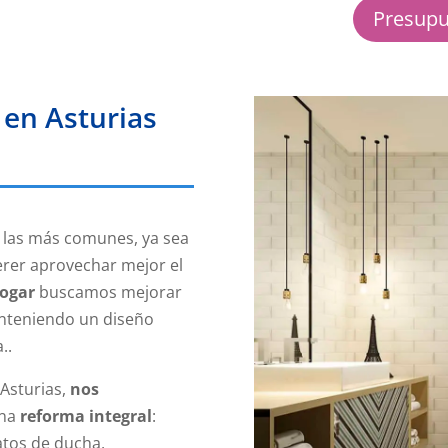
Presupu
en Asturias
 las más comunes, ya sea
erer aprovechar mejor el
ogar
buscamos mejorar
anteniendo un diseño
..
Asturias,
nos
una
reforma integral
:
latos de ducha,