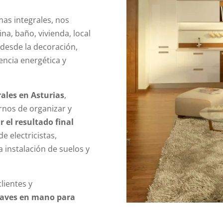
as integrales, nos
na, baño, vivienda, local
 desde la decoración,
iencia energética y
ales en Asturias
,
rnos de organizar y
r el resultado final
e electricistas,
a instalación de suelos y
lientes y
laves en mano para