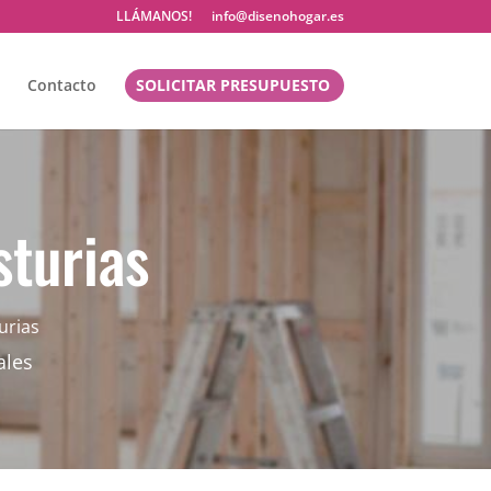
LLÁMANOS!
info@disenohogar.es
Contacto
SOLICITAR PRESUPUESTO
turias
urias
ales