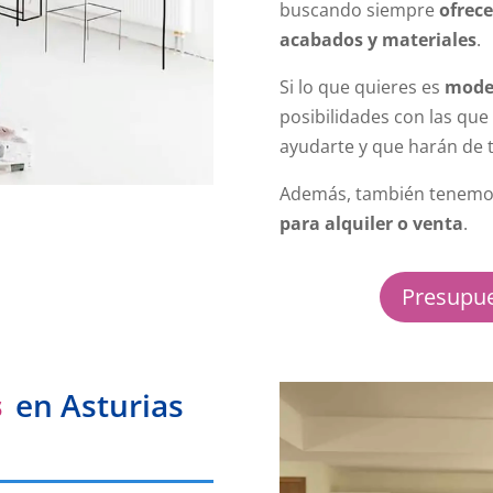
buscando siempre
ofrece
acabados y materiales
.
Si lo que quieres es
moder
posibilidades con las qu
ayudarte y que harán de t
Además, también tenemos
para alquiler o venta
.
Presupue
s
en Asturias